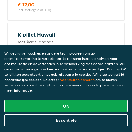
€ 17,00
incl. statiegeld (€ 0,00)
Kipfilet Hawaii
met kaas, ananas
€ 17,00
Wij gebruiken cookies en andere technologieën om uw
incl. statiegeld (€ 0,00)
gebruikerservaring te verbeteren, te personaliseren, analyses voor
optimalisatie en advertenties in samenwerking met derde partijen. Wij
gebruiken onze eigen cookies en cookies van derde partijen. Door op OK
te klikken accepteert u het gebruik van alle cookies. Wij plaatsen altijd
Döner kebab speciaal
noodzakelijke cookies. Selecteer
Voorkeuren beheren
om te kiezen
welke cookies u wilt accepteren, om uw voorkeur aan te passen en voor
met gebakken ui, paprika en
meer informatie.
champignons
€ 17,00
incl. statiegeld (€ 0,00)
OK
Online Eten Bestellen
Essentiële
Shoarma