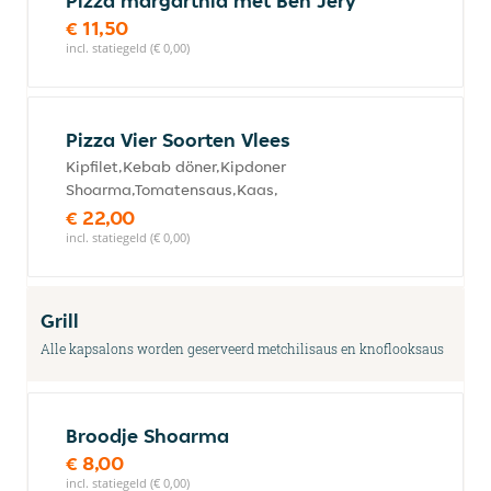
Pizza margarthia met Ben Jery
€ 11,50
incl. statiegeld (€ 0,00)
Pizza Vier Soorten Vlees
Kipfilet,Kebab döner,Kipdoner
Shoarma,Tomatensaus,Kaas,
€ 22,00
incl. statiegeld (€ 0,00)
Grill
Alle kapsalons worden geserveerd metchilisaus en knoflooksaus
Broodje Shoarma
€ 8,00
incl. statiegeld (€ 0,00)