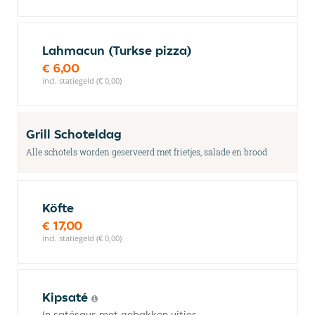
Lahmacun (Turkse pizza)
€ 6,00
incl. statiegeld (€ 0,00)
Grill Schoteldag
Alle schotels worden geserveerd met frietjes, salade en brood
Köfte
€ 17,00
incl. statiegeld (€ 0,00)
Kipsaté
In satésaus met gebakken uitjes