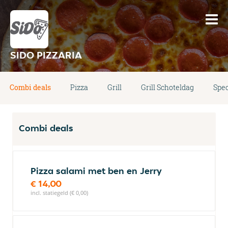
SIDO PIZZARIA
Combi deals
Pizza
Grill
Grill Schoteldag
Spec
Combi deals
Pizza salami met ben en Jerry
€ 14,00
incl. statiegeld (€ 0,00)